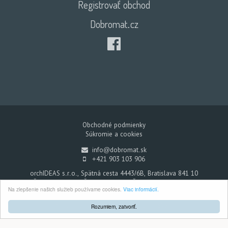
Registrovať obchod
Dobromat.cz
Obchodné podmienky
Súkromie a cookies
info@dobromat.sk
+421 903 103 906
orchIDEAS s.r.o., Spätná cesta 4443/6B, Bratislava 841 10
IČO: 45452407, DIČ: 2022995711, IČ DPH: SK2022995711
Na zlepšenie našich služieb používame cookies.
Viac informácií.
Register: Okresný súd Bratislava I, Vložka číslo: 63947/B
Dobromat - Každým nákupom pomáhate
Rozumiem, zatvoriť.
© 2026. Všetky práva vyhradené.