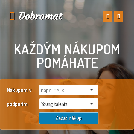
Dobromat
KAŽDÝM NÁKUPOM
POMÁHATE
Nákupom v
podporím
Young talents
Začať nákup