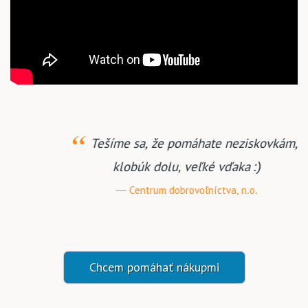
Ďakujeme za Vašu podporu, ochotu a
záujem.
Občianske združenie VÁNOK
Chcem pomáhať nákupmi