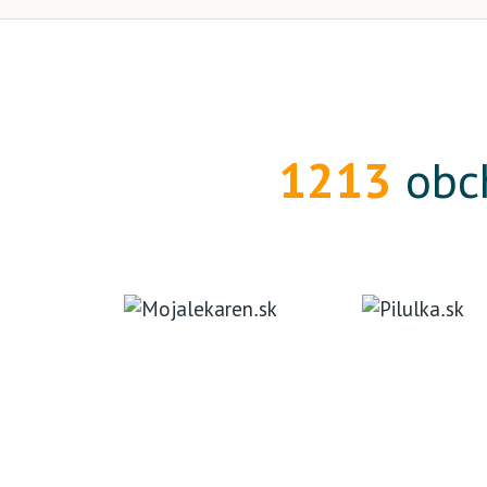
1213
obch