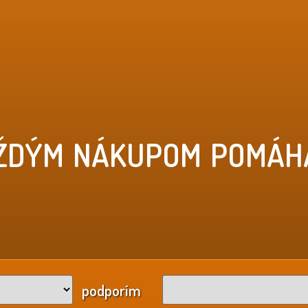
ŽDÝM NÁKUPOM POMÁH
podporím