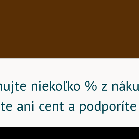
nujte niekoľko % z náku
íte ani cent a podporíte