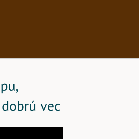
pu,
 dobrú vec