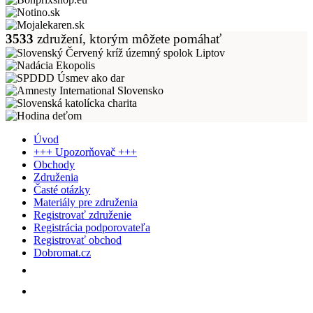
3533
združení, ktorým môžete pomáhať
Úvod
+++ Upozorňovač +++
Obchody
Združenia
Časté otázky
Materiály pre združenia
Registrovať združenie
Registrácia podporovateľa
Registrovať obchod
Dobromat.cz