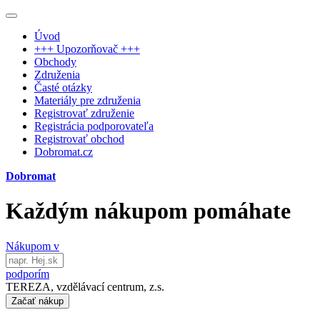
Úvod
+++ Upozorňovač +++
Obchody
Združenia
Časté otázky
Materiály pre združenia
Registrovať združenie
Registrácia podporovateľa
Registrovať obchod
Dobromat.cz
Dobromat
Každým nákupom pomáhate
Nákupom v
podporím
TEREZA, vzdělávací centrum, z.s.
Začať nákup