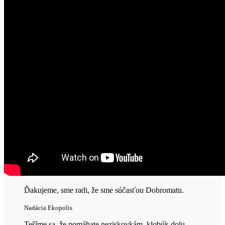
Ďakujeme, sme radi, že sme súčasťou Dobromatu.
Nadácia Ekopolis
Tešíme sa, že pomáhate neziskovkám, klobúk dolu,