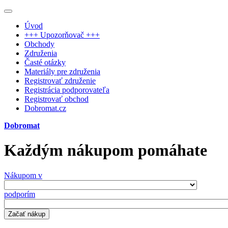
Úvod
+++ Upozorňovač +++
Obchody
Združenia
Časté otázky
Materiály pre združenia
Registrovať združenie
Registrácia podporovateľa
Registrovať obchod
Dobromat.cz
Dobromat
Každým nákupom pomáhate
Nákupom v
podporím
Začať nákup