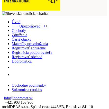
Úvod
+++ Upozorňovač +++
Obchody
Združenia
Časté otázky
Materiály pre združenia
Registrovať združenie
Registrácia podporovateľa
Registrovať obchod
Dobromat.cz
Obchodné podmienky
Súkromie a cookies
info@dobromat.sk
+421 903 103 906
orchIDEAS s.r.o., Spätná cesta 4443/6B, Bratislava 841 10