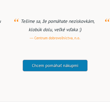
odporu, ochotu a
Ďakujeme, že pomáhate po
.
Fórum života, o.z.
ženie VÁNOK
Chcem pomáhať nákupmi