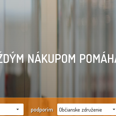
ŽDÝM NÁKUPOM POMÁH
podporím
Občianske združenie