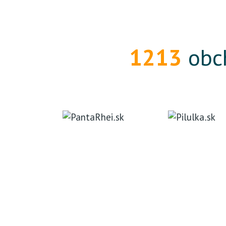
1213
obch