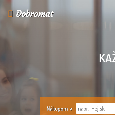
Dobromat
KA
Nákupom v