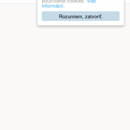
používame cookies.
Viac
informácií.
Rozumiem, zatvoriť.
 pomáhať