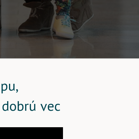
pu,
 dobrú vec