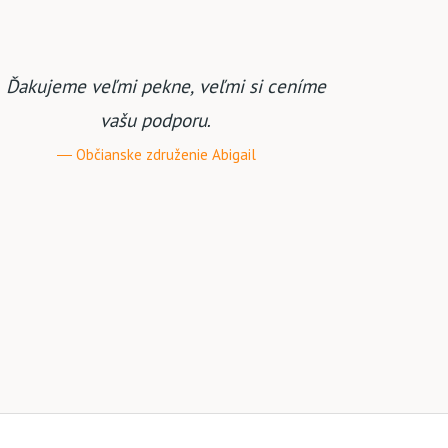
máhať.
Ďakujeme Vám veľmi pekne za
spoluprácu.
MC Harmónia, o.z. Prakovce