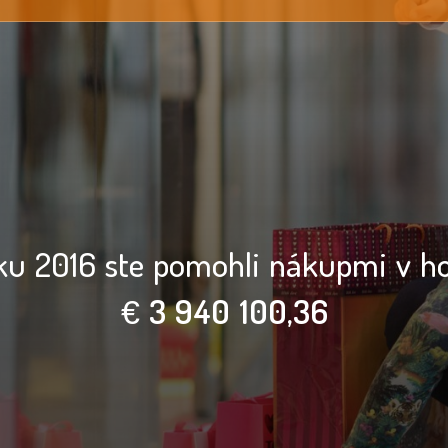
Rozsievač - Magvető
Polgári Társulás
ku 2016 ste pomohli nákupmi v h
€
3 940 100,38