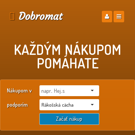
Dobromat
KAŽDÝM NÁKUPOM
POMÁHATE
Nákupom v
podporím
Rákošská cächa
Začať nákup