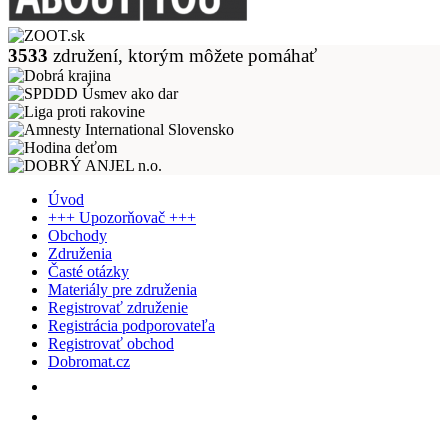
3533
združení, ktorým môžete pomáhať
Úvod
+++ Upozorňovač +++
Obchody
Združenia
Časté otázky
Materiály pre združenia
Registrovať združenie
Registrácia podporovateľa
Registrovať obchod
Dobromat.cz