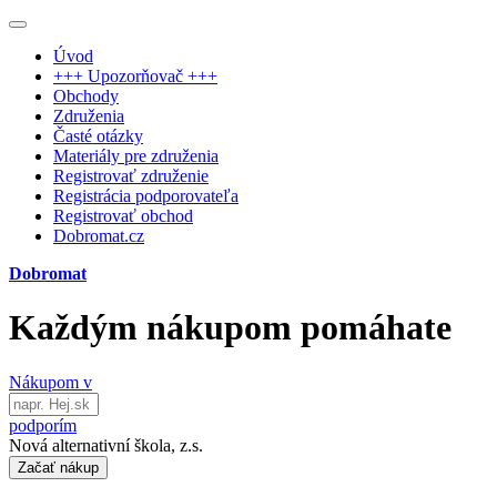
Úvod
+++ Upozorňovač +++
Obchody
Združenia
Časté otázky
Materiály pre združenia
Registrovať združenie
Registrácia podporovateľa
Registrovať obchod
Dobromat.cz
Dobromat
Každým nákupom pomáhate
Nákupom v
podporím
Nová alternativní škola, z.s.
Začať nákup