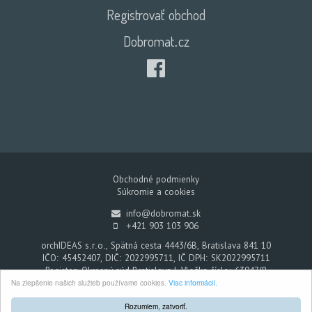
Registrovať obchod
Dobromat.cz
Obchodné podmienky
Súkromie a cookies
info@dobromat.sk
+421 903 103 906
orchIDEAS s.r.o., Spätná cesta 4443/6B, Bratislava 841 10
IČO: 45452407, DIČ: 2022995711, IČ DPH: SK2022995711
Register: Okresný súd Bratislava I, Vložka číslo: 63947/B
Na zlepšenie našich služieb používame cookies.
Viac informácií.
Dobromat - Každým nákupom pomáhate
© 2026. Všetky práva vyhradené.
Rozumiem, zatvoriť.