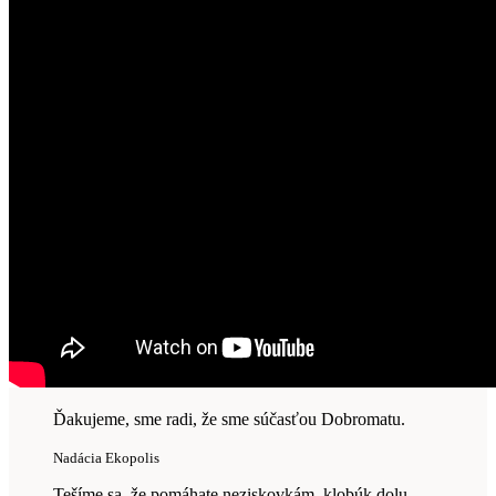
Ďakujeme, sme radi, že sme súčasťou Dobromatu.
Nadácia Ekopolis
Tešíme sa, že pomáhate neziskovkám, klobúk dolu,