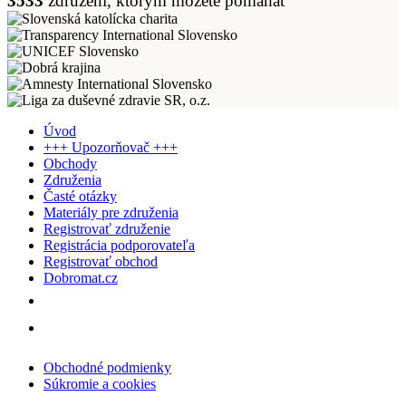
3533
združení, ktorým môžete pomáhať
Úvod
+++ Upozorňovač +++
Obchody
Združenia
Časté otázky
Materiály pre združenia
Registrovať združenie
Registrácia podporovateľa
Registrovať obchod
Dobromat.cz
Obchodné podmienky
Súkromie a cookies