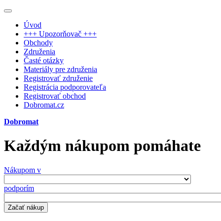
Úvod
+++ Upozorňovač +++
Obchody
Združenia
Časté otázky
Materiály pre združenia
Registrovať združenie
Registrácia podporovateľa
Registrovať obchod
Dobromat.cz
Dobromat
Každým nákupom pomáhate
Nákupom v
podporím
Začať nákup