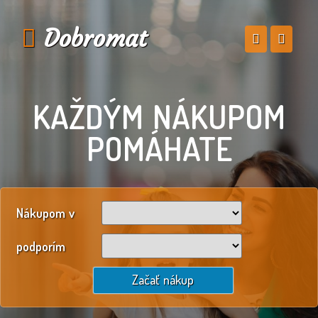
Dobromat
KAŽDÝM NÁKUPOM
POMÁHATE
Nákupom v
podporím
Začať nákup