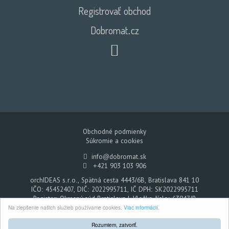
Registrovať obchod
Dobromat.cz
Obchodné podmienky
Súkromie a cookies
info@dobromat.sk
+421 903 103 906
orchIDEAS s.r.o., Spätná cesta 4443/6B, Bratislava 841 10
IČO: 45452407, DIČ: 2022995711, IČ DPH: SK2022995711
Register: Okresný súd Bratislava I, Vložka číslo: 63947/B
Na zlepšenie našich služieb používame cookies.
Viac informácií.
Dobromat - Každým nákupom pomáhate
© 2026. Všetky práva vyhradené.
Rozumiem, zatvoriť.