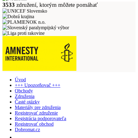
3533
združení, ktorým môžete pomáhať
Úvod
+++ Upozorňovač +++
Obchody
Združenia
Časté otázky
Materiály pre združenia
Registrovať združenie
Registrácia podporovateľa
Registrovať obchod
Dobromat.cz