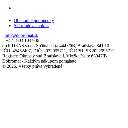
Obchodné podmienky
Súkromie a cookies
info@dobromat.sk
+421 903 103 906
orchIDEAS s.r.o., Spätná cesta 4443/6B, Bratislava 841 10
IČO: 45452407, DIČ: 2022995711, IČ DPH: SK2022995711
Register: Okresný súd Bratislava I, Vložka číslo: 63947/B
Dobromat - Každým nákupom pomáhate
© 2026. Všetky práva vyhradené.