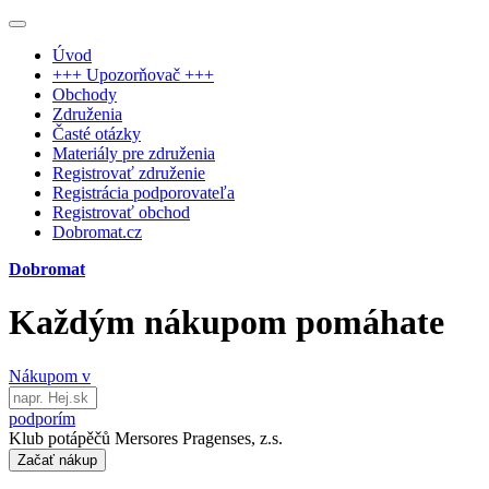
Úvod
+++ Upozorňovač +++
Obchody
Združenia
Časté otázky
Materiály pre združenia
Registrovať združenie
Registrácia podporovateľa
Registrovať obchod
Dobromat.cz
Dobromat
Každým nákupom pomáhate
Nákupom v
podporím
Klub potápěčů Mersores Pragenses, z.s.
Začať nákup