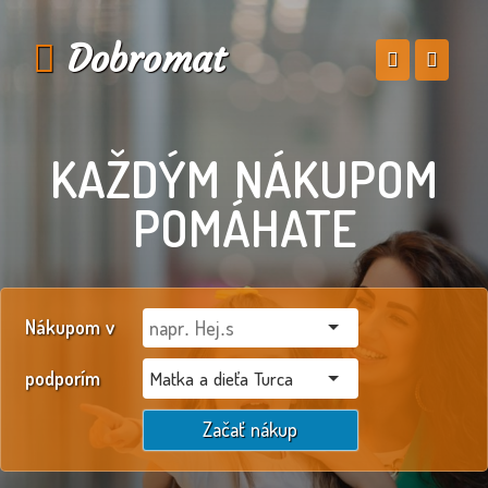
Dobromat
KAŽDÝM NÁKUPOM
POMÁHATE
Nákupom v
podporím
Matka a dieťa Turca
Začať nákup