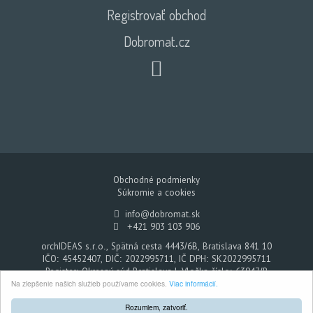
Registrovať obchod
Dobromat.cz
Obchodné podmienky
Súkromie a cookies
info@dobromat.sk
+421 903 103 906
orchIDEAS s.r.o., Spätná cesta 4443/6B, Bratislava 841 10
IČO: 45452407, DIČ: 2022995711, IČ DPH: SK2022995711
Register: Okresný súd Bratislava I, Vložka číslo: 63947/B
Na zlepšenie našich služieb používame cookies.
Viac informácií.
Dobromat - Každým nákupom pomáhate
© 2026. Všetky práva vyhradené.
Rozumiem, zatvoriť.