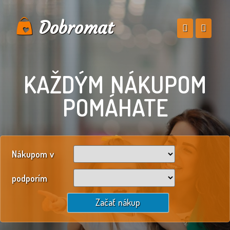
Dobromat
KAŽDÝM NÁKUPOM
POMÁHATE
Nákupom v
podporím
Začať nákup