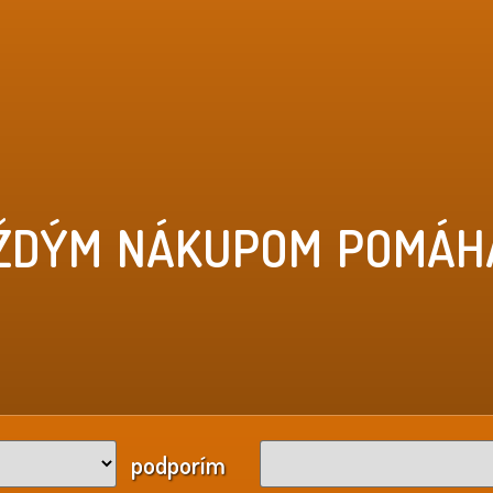
ŽDÝM NÁKUPOM POMÁH
podporím