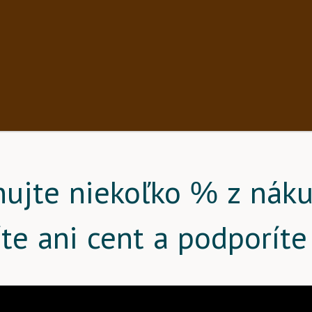
nujte niekoľko % z náku
íte ani cent a podporíte