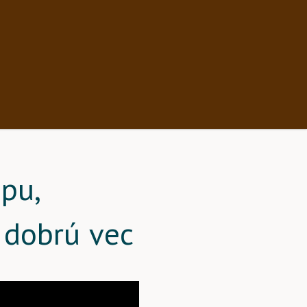
pu,
 dobrú vec