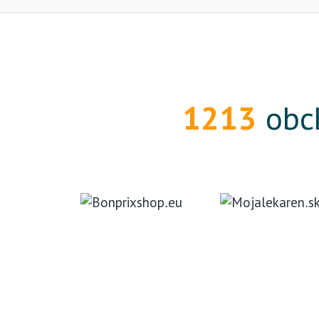
1213
obch