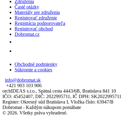
Združenia
Časté otázky
Materiály pre združenia
Registrovať združenie
Registrácia podporovateľa
Registrovať obchod
Dobromat.cz
Obchodné podmienky
Súkromie a cookies
info@dobromat.sk
+421 903 103 906
orchIDEAS s.r.o., Spätná cesta 4443/6B, Bratislava 841 10
IČO: 45452407, DIČ: 2022995711, IČ DPH: SK2022995711
Register: Okresný súd Bratislava I, Vložka číslo: 63947/B
Dobromat - Každým nákupom pomáhate
© 2026. Všetky práva vyhradené.