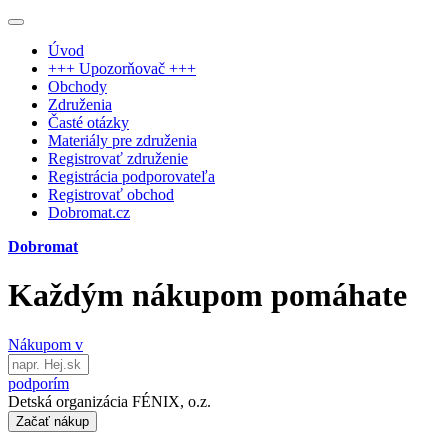
Úvod
+++ Upozorňovač +++
Obchody
Združenia
Časté otázky
Materiály pre združenia
Registrovať združenie
Registrácia podporovateľa
Registrovať obchod
Dobromat.cz
Dobromat
Každým nákupom pomáhate
Nákupom v
podporím
Detská organizácia FÉNIX, o.z.
Začať nákup