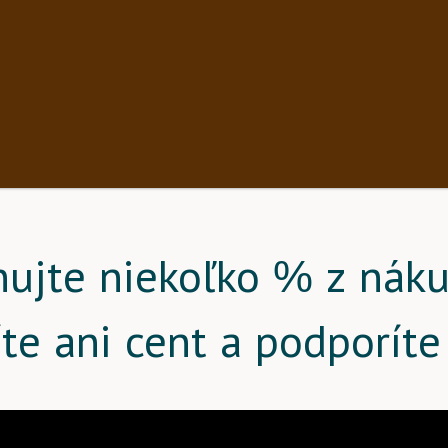
nujte niekoľko % z náku
íte ani cent a podporíte