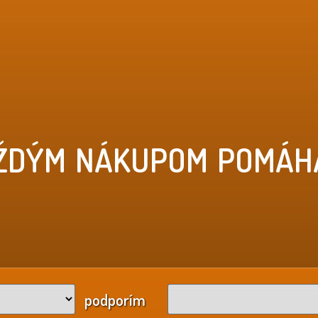
ŽDÝM NÁKUPOM POMÁH
podporím