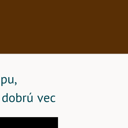
pu,
 dobrú vec