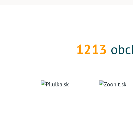
1213
obch