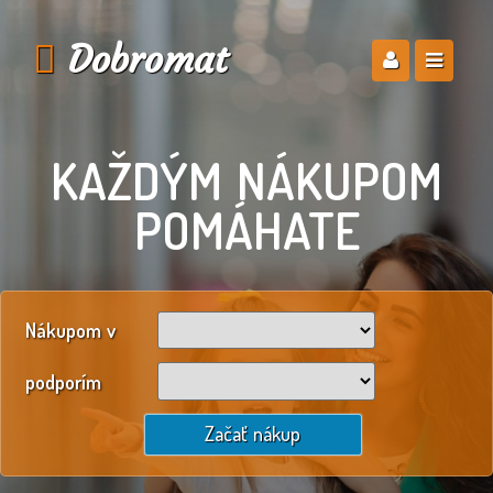
Dobromat
KAŽDÝM NÁKUPOM
POMÁHATE
Nákupom v
podporím
Začať nákup