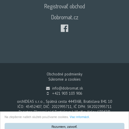
Registrovať obchod
Dobromat.cz
Obchodné podmienky
Súkromie a cookies
info@dobromat.sk
+421 903 103 906
orchIDEAS s.r.o., Spätná cesta 4443/6B, Bratislava 841 10
IČO: 45452407, DIČ: 2022995711, IČ DPH: SK2022995711
Register: Okresný súd Bratislava I, Vložka číslo: 63947/B
Na zlepšenie našich služieb používame cookies.
Viac informácií.
Dobromat - Každým nákupom pomáhate
© 2026. Všetky práva vyhradené.
Rozumiem, zatvoriť.