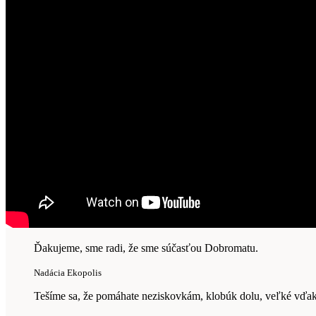
Ďakujeme, sme radi, že sme súčasťou Dobromatu.
Nadácia Ekopolis
Tešíme sa, že pomáhate neziskovkám, klobúk dolu, veľké vďak