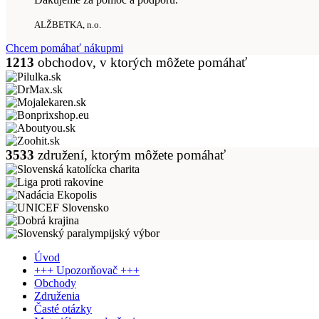
ALŽBETKA, n.o.
Chcem pomáhať nákupmi
1213
obchodov, v ktorých môžete pomáhať
3533
združení, ktorým môžete pomáhať
Úvod
+++ Upozorňovač +++
Obchody
Združenia
Časté otázky