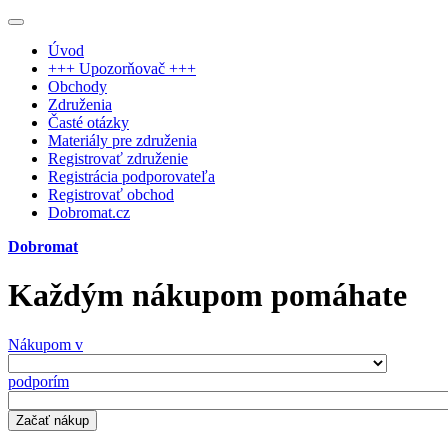
Úvod
+++ Upozorňovač +++
Obchody
Združenia
Časté otázky
Materiály pre združenia
Registrovať združenie
Registrácia podporovateľa
Registrovať obchod
Dobromat.cz
Dobromat
Každým nákupom pomáhate
Nákupom v
podporím
Začať nákup