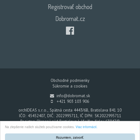
Registrovať obchod
Dobromat.cz
Obchodné podmienky
Súkromie a cookies
info@dobromat.sk
+421 903 103 906
orchIDEAS s.r.o., Spätná cesta 4443/6B, Bratislava 841 10
IČO: 45452407, DIČ: 2022995711, IČ DPH: SK2022995711
Register: Okresný súd Bratislava I, Vložka číslo: 63947/B
Na zlepšenie našich služieb používame cookies.
Viac informácií.
Dobromat - Každým nákupom pomáhate
© 2026. Všetky práva vyhradené.
Rozumiem, zatvoriť.