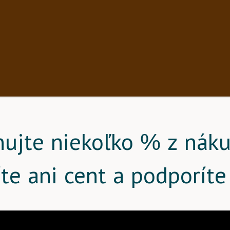
nujte niekoľko % z náku
íte ani cent a podporíte