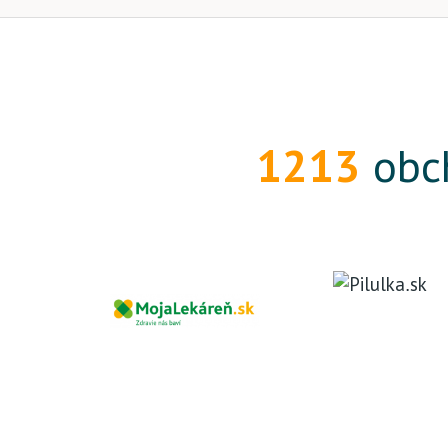
1213
obch