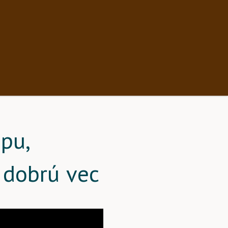
pu,
 dobrú vec