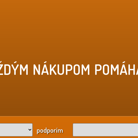
ŽDÝM NÁKUPOM POMÁH
podporím